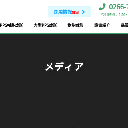
0266-
採用情報
NEW!
受付時間：8:30～
PPS樹脂成形
大型PPS成形
樹脂成形
設備紹介
品
メディア